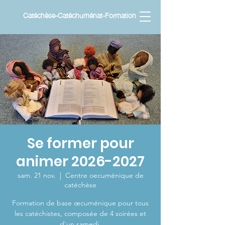
Catéchèse-Catéchuménat-Formation
Se former pour
animer 2026-2027
sam. 21 nov.
  |  
Centre oecuménique de
catéchèse
Formation de base œcuménique pour tous
les catéchistes, composée de 4 soirées et
d'un samedi.