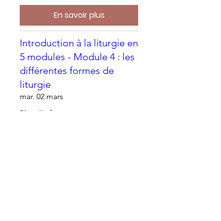
En savoir plus
Introduction à la liturgie en
5 modules - Module 4 : les
différentes formes de
liturgie
mar. 02 mars
Plus d'infos
S'inscrire
Se former pour animer
mar. 09 mars
Plus d'infos