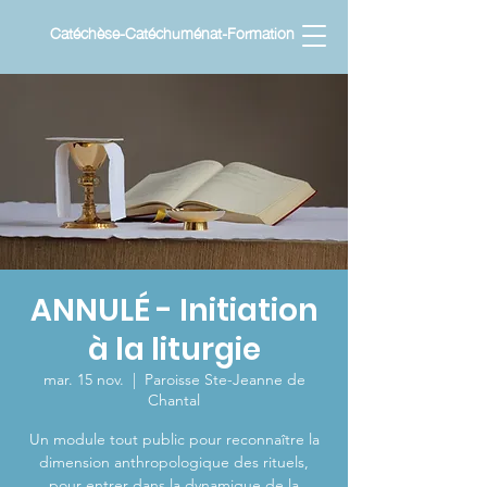
Catéchèse-Catéchuménat-Formation
ANNULÉ - Initiation
à la liturgie
mar. 15 nov.
  |  
Paroisse Ste-Jeanne de
Chantal
Un module tout public pour reconnaître la
dimension anthropologique des rituels,
pour entrer dans la dynamique de la