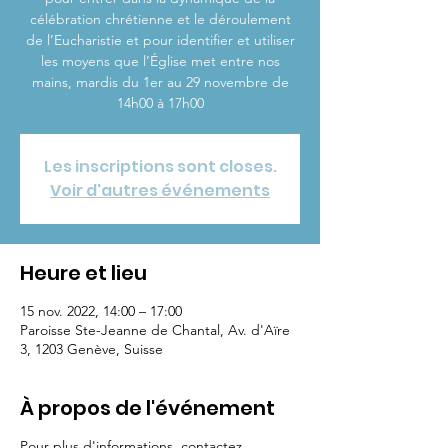
célébration chrétienne et le déroulement
de l’Eucharistie et pour identifier et utiliser
les moyens que l’Église met entre nos
mains, mardis du 1er au 29 novembre de
14h00 à 17h00
Les inscriptions sont closes.
Voir d'autres événements
Heure et lieu
15 nov. 2022, 14:00 – 17:00
Paroisse Ste-Jeanne de Chantal, Av. d'Aïre
3, 1203 Genève, Suisse
À propos de l'événement
Pour plus d'informations, contactez