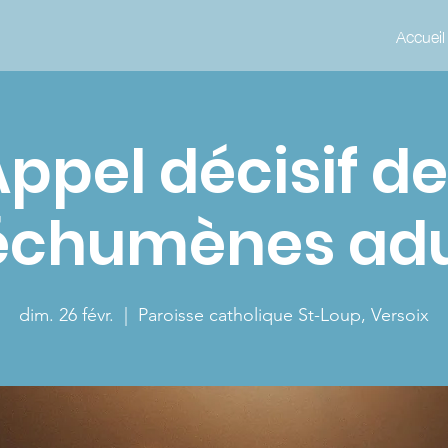
Accueil
ppel décisif d
échumènes adu
dim. 26 févr.
  |  
Paroisse catholique St-Loup, Versoix