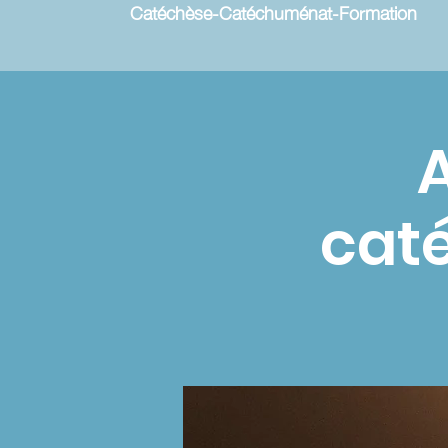
Catéchèse-Catéchuménat-Formation
A
cat