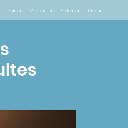
Animer
Vivre ma foi
Se former
Contact
es
ltes