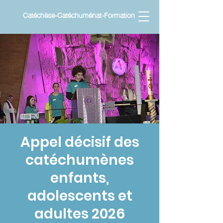
Catéchèse-Catéchuménat-Formation
Appel décisif des
catéchumènes
enfants,
adolescents et
adultes 2026