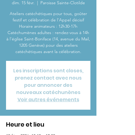
dim. 15 févr.
  |  
Paroisse Sainte-Clotilde
Ateliers catéchétiques pour tous, goûter
festif et célébration de l'Appel décisif
Horaire animateurs : 12h30-17h
Catéchumènes adultes : rendez-vous à 14h
à l'église Saint-Boniface (14, avenue du Mail,
1205 Genève) pour des ateliers
catéchétiques avant la célébration.
Les inscriptions sont closes,
prenez contact avec nous
pour annoncer des
nouveaux catéchunènes
Voir autres événements
Heure et lieu