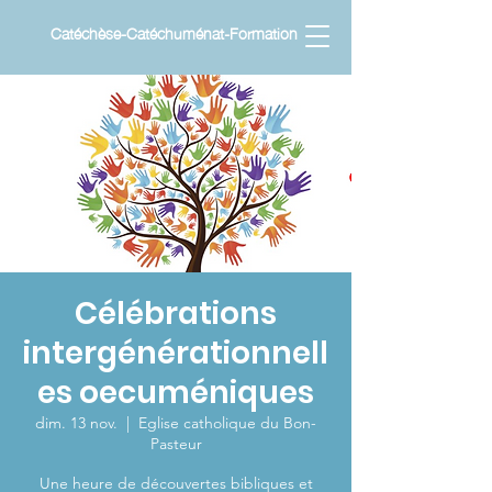
Catéchèse-Catéchuménat-Formation
Célébrations
intergénérationnell
es oecuméniques
dim. 13 nov.
  |  
Eglise catholique du Bon-
Pasteur
Une heure de découvertes bibliques et