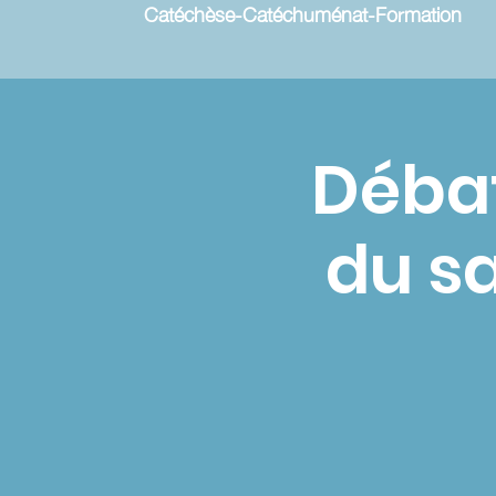
Catéchèse-Catéchuménat-Formation
Débat
du s