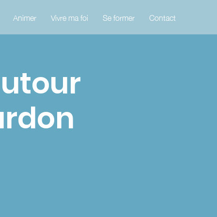
Animer
Vivre ma foi
Se former
Contact
autour
ardon