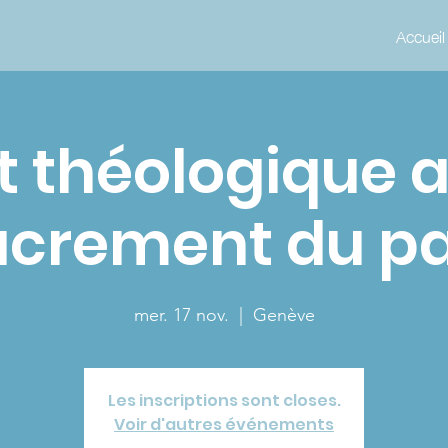
Accueil
 théologique 
acrement du p
mer. 17 nov.
  |  
Genève
Les inscriptions sont closes.
Voir d'autres événements