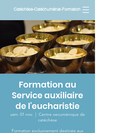
Catéchèse-Catéchuménat-Formation
Formation au
Service auxiliaire
de l'eucharistie
sam. 01 nov.
  |  
Centre oecuménique de
catéchèse
Formation exclusivement destinée aux