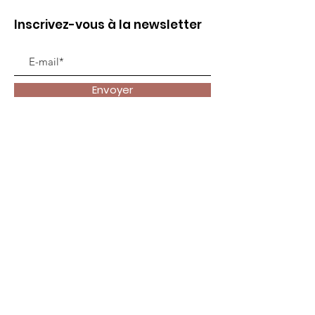
Inscrivez-vous à la newsletter
Envoyer
Liens utiles
Accueil
Animer
Vivre ma foi
Se former
Contact