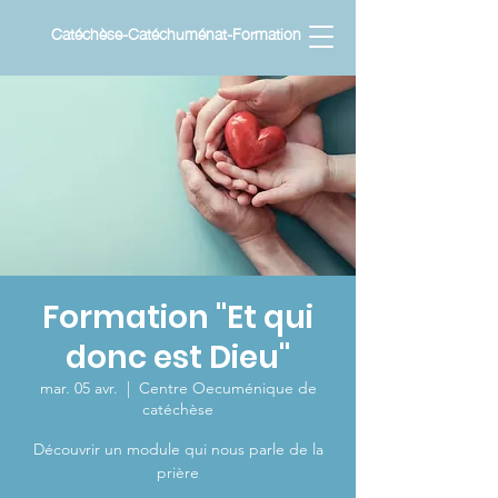
Catéchèse-Catéchuménat-Formation
Formation "Et qui
donc est Dieu"
mar. 05 avr.
  |  
Centre Oecuménique de
catéchèse
Découvrir un module qui nous parle de la
prière