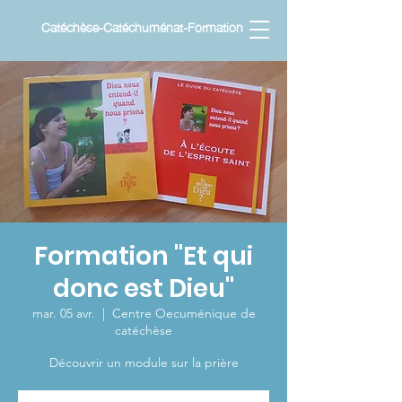
Catéchèse-Catéchuménat-Formation
Formation "Et qui
donc est Dieu"
mar. 05 avr.
  |  
Centre Oecuménique de
catéchèse
Découvrir un module sur la prière