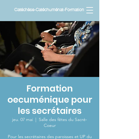
Catéchèse-Catéchuménat-Formation
Formation
oecuménique pour
les secrétaires
jeu. 07 mai
  |  
Salle des fêtes du Sacré-
Coeur
Pour les secrétaires des paroisses et UP du