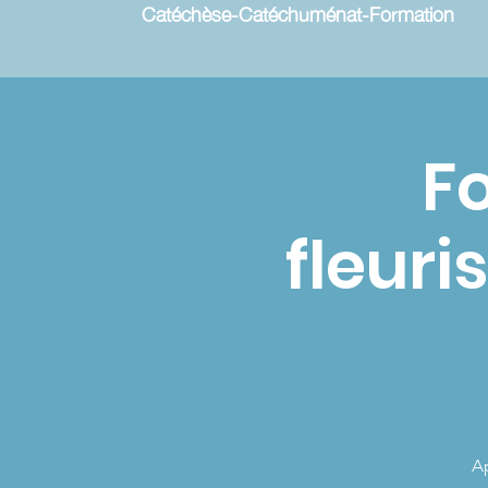
Catéchèse-Catéchuménat-Formation
F
fleuri
Ap