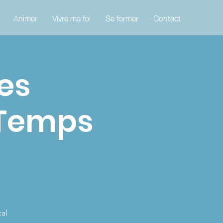
Animer
Vivre ma foi
Se former
Contact
es
u Temps
cal