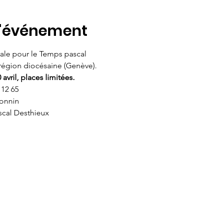
l'événement
orale pour le Temps pascal
 région diocésaine (Genève).
 avril, places limitées.
 12 65
Monnin
scal Desthieux