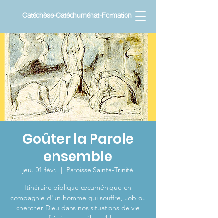
Catéchèse-Catéchuménat-Formation
Goûter la Parole
ensemble
jeu. 01 févr.
  |  
Paroisse Sainte-Trinité
Itinéraire biblique œcuménique en
compagnie d'un homme qui souffre, Job ou
chercher Dieu dans nos situations de vie