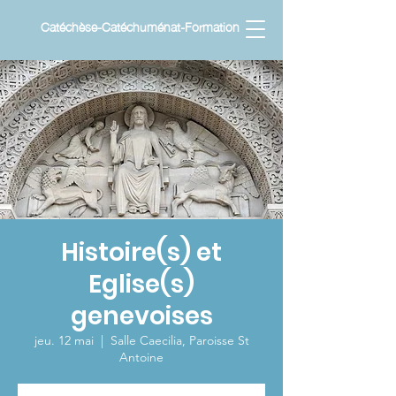
Catéchèse-Catéchuménat-Formation
Histoire(s) et
Eglise(s)
genevoises
jeu. 12 mai
  |  
Salle Caecilia, Paroisse St
Antoine