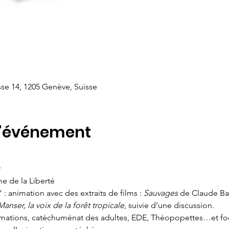
se 14, 1205 Genève, Suisse
l'événement
r
e de la Liberté
: animation avec des extraits de films : 
Sauvages 
de Claude Bar
anser, la voix de la forêt tropicale
, suivie d’une discussion.
rmations, catéchuménat des adultes, EDE, Théopopettes…et focu