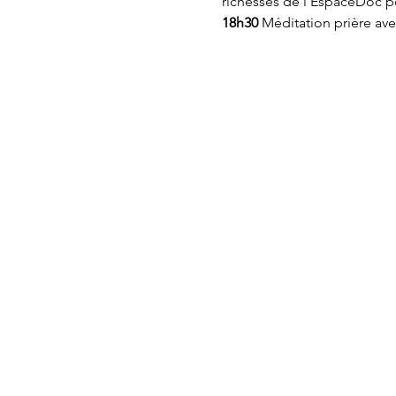
richesses de l’EspaceDoc p
18h30
 Méditation prière av