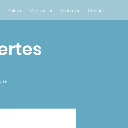
Animer
Vivre ma foi
Se former
Contact
ertes
c se