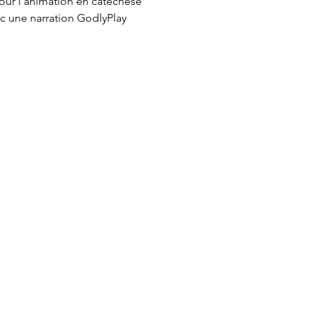
our l’animation en catéchèse
ec une narration GodlyPlay