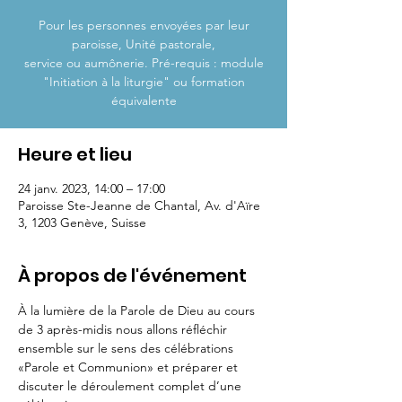
Pour les personnes envoyées par leur
paroisse, Unité pastorale,
service ou aumônerie. Pré-requis : module
"Initiation à la liturgie" ou formation
Heure et lieu
24 janv. 2023, 14:00 – 17:00
Paroisse Ste-Jeanne de Chantal, Av. d'Aïre
3, 1203 Genève, Suisse
À propos de l'événement
À la lumière de la Parole de Dieu au cours 
de 3 après-midis nous allons réfléchir 
ensemble sur le sens des célébrations 
«Parole et Communion» et préparer et 
discuter le déroulement complet d’une 