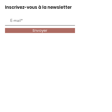
Inscrivez-vous à la newsletter
Envoyer
Liens utiles
Accueil
Animer
Vivre ma foi
Se former
Contact