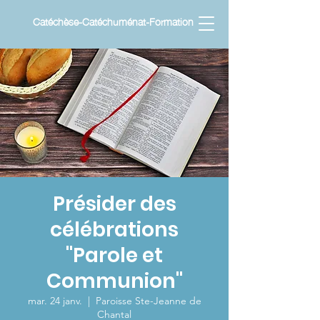
Catéchèse-Catéchuménat-Formation
Présider des
célébrations
"Parole et
Communion"
mar. 24 janv.
  |  
Paroisse Ste-Jeanne de
Chantal