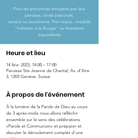
Pour les personnes envoyées par leur
paroisse, Unité pastorale,
service ou aumônerie. Pré-requis : module
"Initiation à la liturgie" ou formation
Heure et lieu
14 févr. 2023, 14:00 – 17:00
Paroisse Ste-Jeanne de Chantal, Av. d'Aïre
3, 1203 Genève, Suisse
À propos de l'événement
À la lumière de la Parole de Dieu au cours 
de 3 après-midis nous allons réfléchir 
ensemble sur le sens des célébrations 
«Parole et Communion» et préparer et 
discuter le déroulement complet d’une 