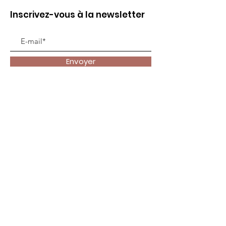
Inscrivez-vous à la newsletter
Envoyer
Liens utiles
Accueil
Animer
Vivre ma foi
Se former
Contact