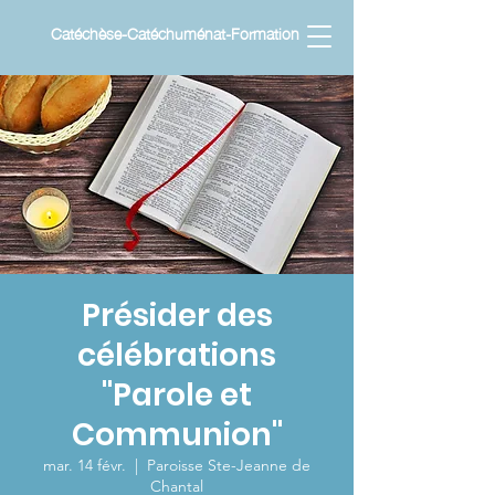
Catéchèse-Catéchuménat-Formation
Présider des
célébrations
"Parole et
Communion"
mar. 14 févr.
  |  
Paroisse Ste-Jeanne de
Chantal