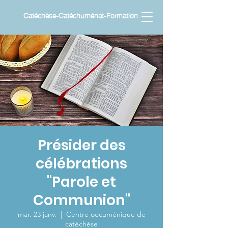
Catéchèse-Catéchuménat-Formation
Présider des
célébrations
"Parole et
Communion"
mar. 23 janv.
  |  
Centre oecuménique de
catéchèse