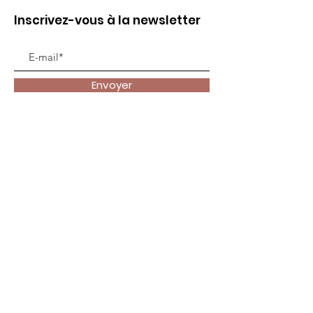
Inscrivez-vous à la newsletter
Envoyer
Liens utiles
Accueil
Animer
Vivre ma foi
Se former
Contact