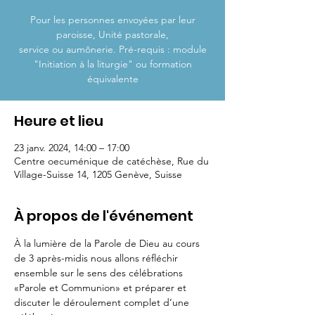
Pour les personnes envoyées par leur
paroisse, Unité pastorale,
service ou aumônerie. Pré-requis : module
"Initiation à la liturgie" ou formation
Heure et lieu
23 janv. 2024, 14:00 – 17:00
Centre oecuménique de catéchèse, Rue du
Village-Suisse 14, 1205 Genève, Suisse
À propos de l'événement
À la lumière de la Parole de Dieu au cours 
de 3 après-midis nous allons réfléchir 
ensemble sur le sens des célébrations 
«Parole et Communion» et préparer et 
discuter le déroulement complet d’une 