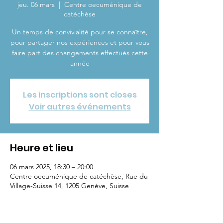
jeu. 06 mars
  |  
Centre oecuménique de
catéchèse
Un temps de convivialité pour se connaître,
pour partager nos expériences et pour vous
faire part des changements effectués cette
année
Les inscriptions sont closes
Voir autres événements
Heure et lieu
06 mars 2025, 18:30 – 20:00
Centre oecuménique de catéchèse, Rue du
Village-Suisse 14, 1205 Genève, Suisse