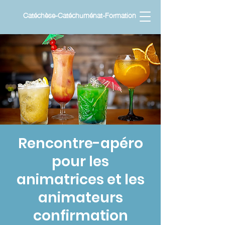
Catéchèse-Catéchuménat-Formation
Rencontre-apéro
pour les
animatrices et les
animateurs
confirmation