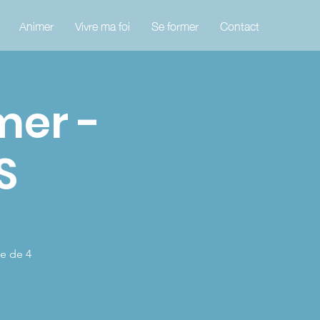
Animer
Vivre ma foi
Se former
Contact
mer -
S
e de 4