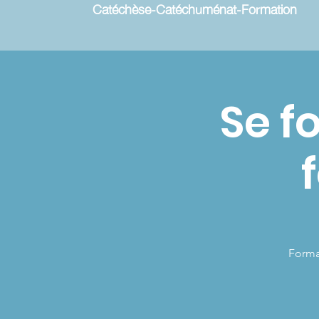
Catéchèse-Catéchuménat-Formation
Se f
Forma