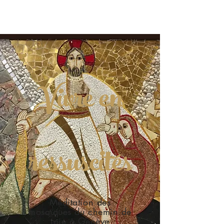
Catéchèse-Catéchuménat-Formation
Vivre en
ressuscités
Méditation des
mosaïques du chemin de
joie à Genève