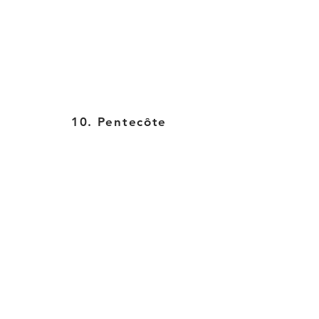
10. Pentecôte
12. La dormition de Marie