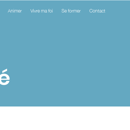
Animer
Vivre ma foi
Se former
Contact
té